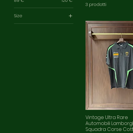
89 €
120 €
3 prodotti
Size
3XL
M
Vintage Ultra Rare
Automobili Lamborgh
Squadra Corse Cott