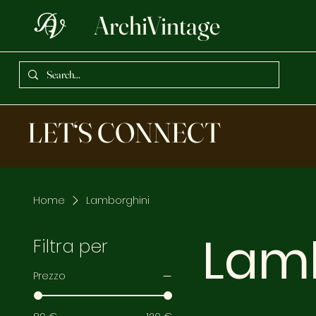
ArchiVintage
LET‘S CONNECT
Home
Lamborghini
Lam
Filtra per
Prezzo