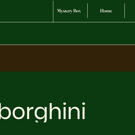
Mystery Box
Home
borghini